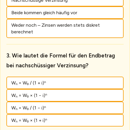
Nachschüssige Verzinsung
Beide kommen gleich häufig vor
Weder noch – Zinsen werden stets diskret
berechnet
Wie lautet die Formel für den Endbetrag
bei nachschüssiger Verzinsung?
Wₙ = W₀ / (1 + i)ⁿ
Wₙ = W₀ × (1 − i)ⁿ
Wₙ = W₀ / (1 − i)ⁿ
Wₙ = W₀ × (1 + i)ⁿ