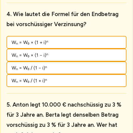
Wie lautet die Formel für den Endbetrag
bei vorschüssiger Verzinsung?
Wₙ = W₀ × (1 + i)ⁿ
Wₙ = W₀ × (1 − i)ⁿ
Wₙ = W₀ / (1 − i)ⁿ
Wₙ = W₀ / (1 + i)ⁿ
Anton legt 10.000 € nachschüssig zu 3 %
für 3 Jahre an. Berta legt denselben Betrag
vorschüssig zu 3 % für 3 Jahre an. Wer hat