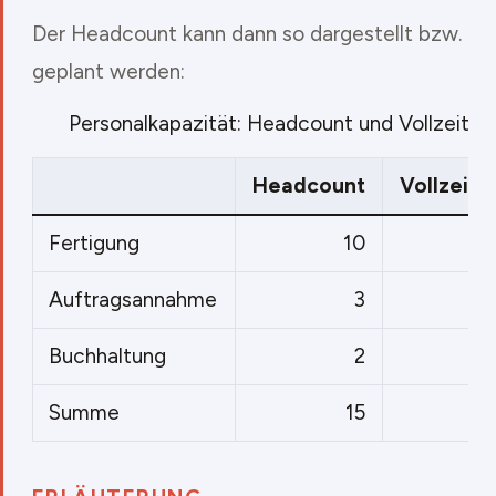
Der Headcount kann dann so dargestellt bzw.
geplant werden:
Personalkapazität: Headcount und Vollzeitäq
Headcount
Vollzeitä
Fertigung
10
Auftragsannahme
3
Buchhaltung
2
Summe
15