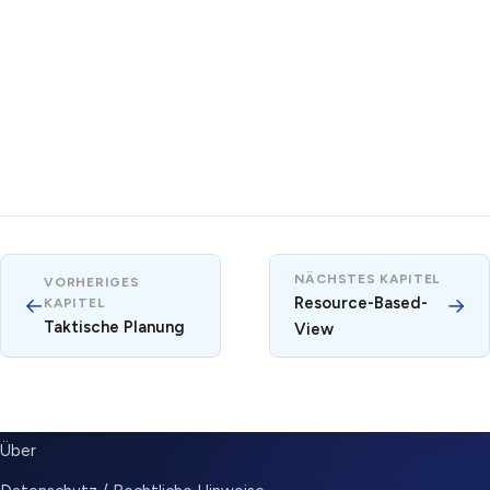
NÄCHSTES KAPITEL
VORHERIGES
←
Resource-Based-
→
KAPITEL
Taktische Planung
View
SUBMENU
Über