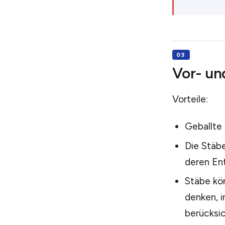
Vor- un
Vorteile:
Geballte
Die Stäbe
deren En
Stäbe kön
denken, 
berücksic