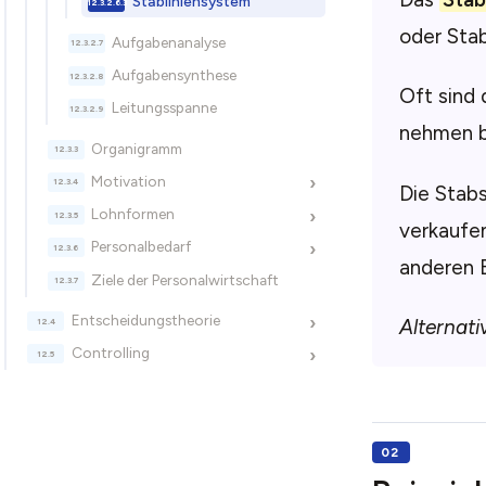
Stabliniensystem
oder Sta
Aufgabenanalyse
Aufgabensynthese
Oft sind 
Leitungsspanne
nehmen b
Organigramm
Motivation
›
Die Stabs
Lohnformen
›
verkaufen
Personalbedarf
›
anderen 
Ziele der Personalwirtschaft
Entscheidungstheorie
›
Alternati
Controlling
›