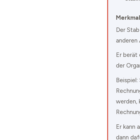
Merkma
Der Stab
anderen 
Er berät
der Orga
Beispiel:
Rechnung
werden, 
Rechnung
Er kann 
dann daf