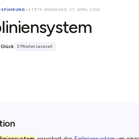
NSFÜHRUNG
·
LETZTE ÄNDERUNG: 27. APRIL 2026
liniensystem
 Glück
2 Minuten Lesezeit
tion
liniensystem
erweitert das
Einliniensystem
um einze