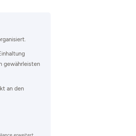
ganisiert.
Einhaltung
n gewährleisten
ekt an den
liance erweitert