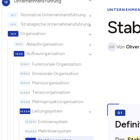
Unternehmensführung
›
UNTERNEHME
Normative Unternehmensführung
›
Stab
Strategische Unternehmensführung
›
Organisation
›
Ablauforganisation
›
Von
Oliver
OG
Aufbauorganisation
›
Funktionale Organisation
Divisionale Organisation
Matrixorganisation
Tensororganisation
Matrixprojektorganisation
Leitungssystem
›
Defini
Einliniensystem
Mehrliniensystem
Das
Stab