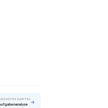
NÄCHSTES KAPITEL
→
Aufgabenanalyse