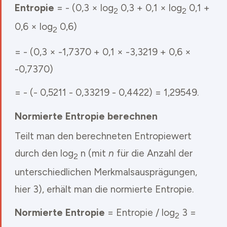
Entropie
= - (0,3 × log
0,3 + 0,1 × log
0,1 +
2
2
0,6 × log
0,6)
2
= - (0,3 × -1,7370 + 0,1 × -3,3219 + 0,6 ×
-0,7370)
= - (- 0,5211 - 0,33219 - 0,4422) = 1,29549.
Normierte Entropie berechnen
Teilt man den berechneten Entropiewert
durch den log
n (mit
n
für die Anzahl der
2
unterschiedlichen Merkmalsausprägungen,
hier 3), erhält man die normierte Entropie.
Normierte Entropie
= Entropie / log
3 =
2