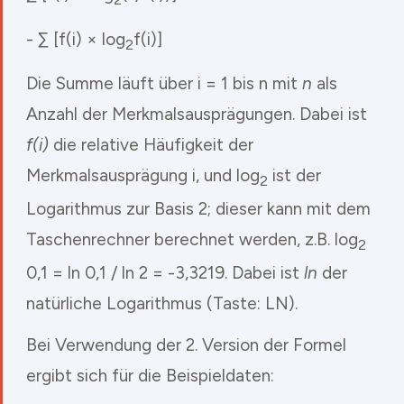
- ∑ [f(i) × log
f(i)]
2
Die Summe läuft über i = 1 bis n mit
n
als
Anzahl der Merkmalsausprägungen. Dabei ist
f(i)
die relative Häufigkeit der
Merkmalsausprägung i, und log
ist der
2
Logarithmus zur Basis 2; dieser kann mit dem
Taschenrechner berechnet werden, z.B. log
2
0,1 = ln 0,1 / ln 2 = -3,3219. Dabei ist
ln
der
natürliche Logarithmus (Taste: LN).
Bei Verwendung der 2. Version der Formel
ergibt sich für die Beispieldaten: