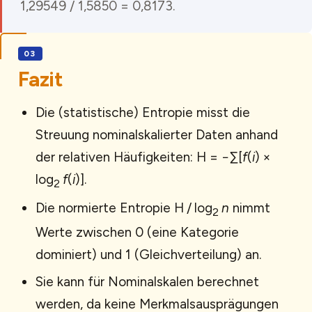
1,29549 / 1,5850 = 0,8173.
Fazit
Die (statistische) Entropie misst die
Streuung nominalskalierter Daten anhand
der relativen Häufigkeiten: H = −∑[
f
(
i
) ×
log
f
(
i
)].
2
Die normierte Entropie H / log
n
nimmt
2
Werte zwischen 0 (eine Kategorie
dominiert) und 1 (Gleichverteilung) an.
Sie kann für Nominalskalen berechnet
werden, da keine Merkmalsausprägungen