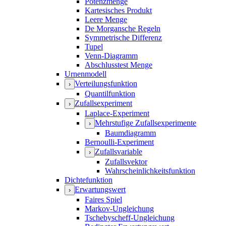
Potenzmenge
Kartesisches Produkt
Leere Menge
De Morgansche Regeln
Symmetrische Differenz
Tupel
Venn-Diagramm
Abschlusstest Menge
Urnenmodell
Verteilungsfunktion
›
Quantilfunktion
Zufallsexperiment
›
Laplace-Experiment
Mehrstufige Zufallsexperimente
›
Baumdiagramm
Bernoulli-Experiment
Zufallsvariable
›
Zufallsvektor
Wahrscheinlichkeitsfunktion
Dichtefunktion
Erwartungswert
›
Faires Spiel
Markov-Ungleichung
Tschebyscheff-Ungleichung