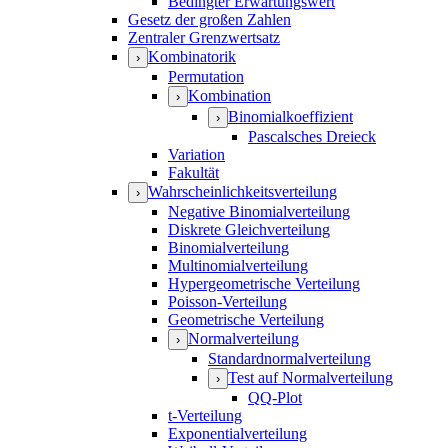
Bedingter Erwartungswert
Gesetz der großen Zahlen
Zentraler Grenzwertsatz
Kombinatorik
›
Permutation
Kombination
›
Binomialkoeffizient
›
Pascalsches Dreieck
Variation
Fakultät
Wahrscheinlichkeitsverteilung
›
Negative Binomialverteilung
Diskrete Gleichverteilung
Binomialverteilung
Multinomialverteilung
Hypergeometrische Verteilung
Poisson-Verteilung
Geometrische Verteilung
Normalverteilung
›
Standardnormalverteilung
Test auf Normalverteilung
›
QQ-Plot
t-Verteilung
Exponentialverteilung