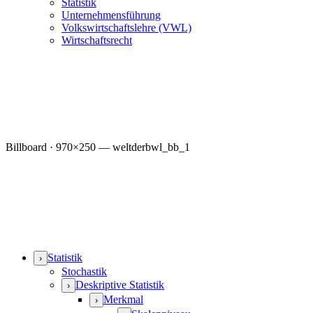
Statistik
Unternehmensführung
Volkswirtschaftslehre (VWL)
Wirtschaftsrecht
Billboard · 970×250 — weltderbwl_bb_1
Statistik
›
Stochastik
Deskriptive Statistik
›
Merkmal
›