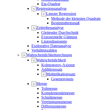
Eta-Quadrat
Regressionsanalyse
›
Lineare Regression
›
Methode der kleinsten Quadrate
Bestimmtheitsmaß
Zeitreihenanalyse
›
Gleitender Durchschnitt
Exponentielle Glättung
Liniendiagramm
Explorative Datenanalyse
Verhältniszahlen
Wahrscheinlichkeitsrechnung
›
Wahrscheinlichkeit
›
Kolmogorov-Axiome
Additionssatz
Multiplikationssatz
›
Gegenereignis
Menge
›
Teilmenge
Komplementärmenge
Schnittmenge
Vereinigungsmenge
Differenzmenge