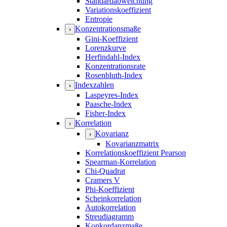
Standardabweichung
Variationskoeffizient
Entropie
Konzentrationsmaße
›
Gini-Koeffizient
Lorenzkurve
Herfindahl-Index
Konzentrationsrate
Rosenbluth-Index
Indexzahlen
›
Laspeyres-Index
Paasche-Index
Fisher-Index
Korrelation
›
Kovarianz
›
Kovarianzmatrix
Korrelationskoeffizient Pearson
Spearman-Korrelation
Chi-Quadrat
Cramers V
Phi-Koeffizient
Scheinkorrelation
Autokorrelation
Streudiagramm
Konkordanzmaße