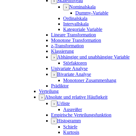
Skalenniveau
›
Nominalskala
›
Dummy-Variable
Ordinalskala
Intervallskala
Kategoriale Variable
Lineare Transformation
Monotone Transformation
z-Transformation
Klassierung
Abhängige und unabhängige Variable
›
Störfaktoren
Univariate Analyse
Bivariate Analyse
›
Monotoner Zusammenhang
Prädiktor
Verteilung
Absolute und relative Häufigkeit
›
Urliste
›
Ausreißer
Empirische Verteilungsfunktion
Histogramm
›
Schiefe
Kurtosis