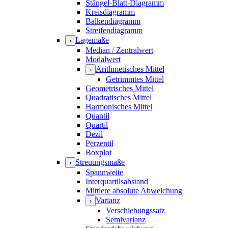
Stängel-Blatt-Diagramm
Kreisdiagramm
Balkendiagramm
Streifendiagramm
Lagemaße
›
Median / Zentralwert
Modalwert
Arithmetisches Mittel
›
Getrimmtes Mittel
Geometrisches Mittel
Quadratisches Mittel
Harmonisches Mittel
Quantil
Quartil
Dezil
Perzentil
Boxplot
Streuungsmaße
›
Spannweite
Interquartilsabstand
Mittlere absolute Abweichung
Varianz
›
Verschiebungssatz
Semivarianz