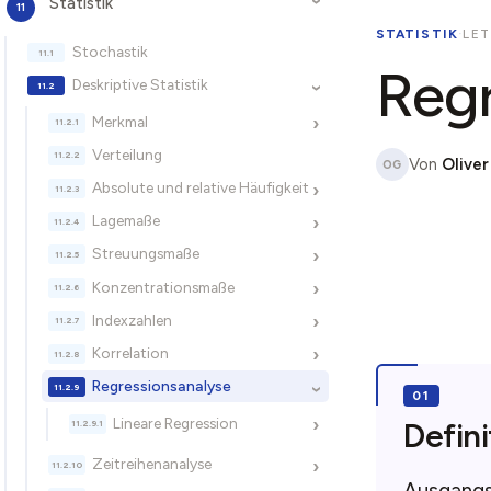
Statistik
›
STATISTIK
·
LET
Stochastik
Regr
Deskriptive Statistik
›
Merkmal
›
Verteilung
Von
Oliver
OG
Absolute und relative Häufigkeit
›
Lagemaße
›
Streuungsmaße
›
Konzentrationsmaße
›
Indexzahlen
›
Korrelation
›
Regressionsanalyse
›
Lineare Regression
›
Defini
Zeitreihenanalyse
›
Ausgangs