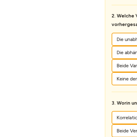
Welche V
vorherges
Die unabh
Die abhän
Beide Var
Keine der
Worin un
Korrelat
Beide Ver