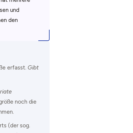
sen und
hen den
ße erfasst.
Gibt
riate
größe noch die
hmen.
rts (der sog.