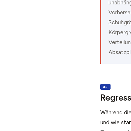
unabhäng
Vorhersag
Schuhgröß
Körpergr
Verteilu
Absatzpl
Regressi
Während di
und wie sta