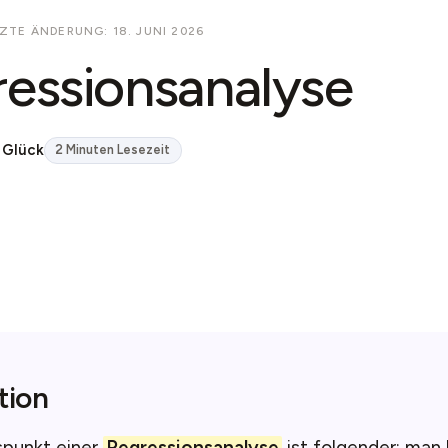
ZTE ÄNDERUNG: 18. JUNI 2026
essionsanalyse
 Glück
2 Minuten Lesezeit
tion
punkt einer
Regressionsanalyse
ist folgender: man