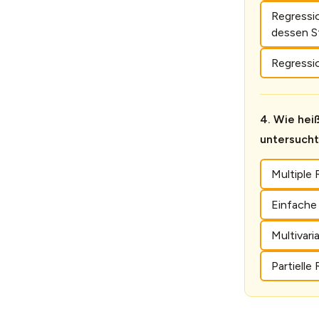
Regressio
dessen S
Regressio
Wie heiß
untersucht
Multiple 
Einfache 
Multivari
Partielle