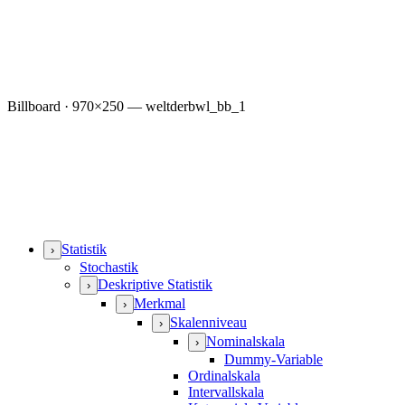
Billboard · 970×250 — weltderbwl_bb_1
Statistik
›
Stochastik
Deskriptive Statistik
›
Merkmal
›
Skalenniveau
›
Nominalskala
›
Dummy-Variable
Ordinalskala
Intervallskala