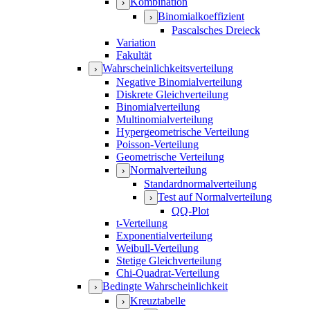
Kombination
›
Binomialkoeffizient
›
Pascalsches Dreieck
Variation
Fakultät
Wahrscheinlichkeitsverteilung
›
Negative Binomialverteilung
Diskrete Gleichverteilung
Binomialverteilung
Multinomialverteilung
Hypergeometrische Verteilung
Poisson-Verteilung
Geometrische Verteilung
Normalverteilung
›
Standardnormalverteilung
Test auf Normalverteilung
›
QQ-Plot
t-Verteilung
Exponentialverteilung
Weibull-Verteilung
Stetige Gleichverteilung
Chi-Quadrat-Verteilung
Bedingte Wahrscheinlichkeit
›
Kreuztabelle
›