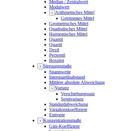
Median / Zentralwert
Modalwert
Arithmetisches Mittel
›
Getrimmtes Mittel
Geometrisches Mittel
Quadratisches Mittel
Harmonisches Mittel
Quantil
Quartil
Dezil
Perzentil
Boxplot
Streuungsmaße
›
Spannweite
Interquartilsabstand
Mittlere absolute Abweichung
Varianz
›
Verschiebungssatz
Semivarianz
Standardabweichung
Variationskoeffizient
Entropie
Konzentrationsmaße
›
Gini-Koeffizient