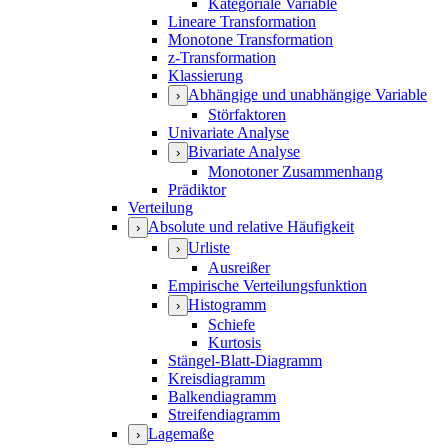
Kategoriale Variable
Lineare Transformation
Monotone Transformation
z-Transformation
Klassierung
Abhängige und unabhängige Variable
›
Störfaktoren
Univariate Analyse
Bivariate Analyse
›
Monotoner Zusammenhang
Prädiktor
Verteilung
Absolute und relative Häufigkeit
›
Urliste
›
Ausreißer
Empirische Verteilungsfunktion
Histogramm
›
Schiefe
Kurtosis
Stängel-Blatt-Diagramm
Kreisdiagramm
Balkendiagramm
Streifendiagramm
Lagemaße
›