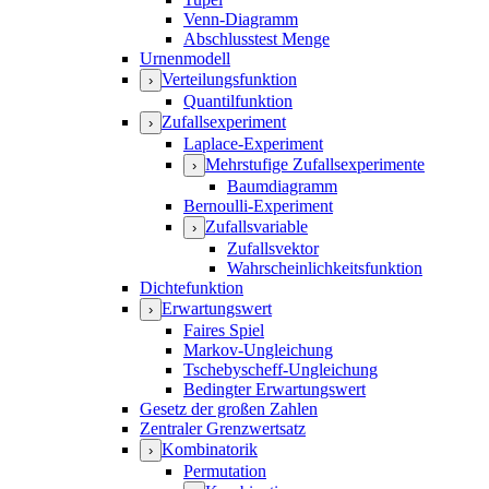
Venn-Diagramm
Abschlusstest Menge
Urnenmodell
Verteilungsfunktion
›
Quantilfunktion
Zufallsexperiment
›
Laplace-Experiment
Mehrstufige Zufallsexperimente
›
Baumdiagramm
Bernoulli-Experiment
Zufallsvariable
›
Zufallsvektor
Wahrscheinlichkeitsfunktion
Dichtefunktion
Erwartungswert
›
Faires Spiel
Markov-Ungleichung
Tschebyscheff-Ungleichung
Bedingter Erwartungswert
Gesetz der großen Zahlen
Zentraler Grenzwertsatz
Kombinatorik
›
Permutation