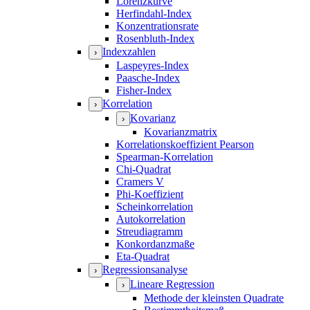
Lorenzkurve
Herfindahl-Index
Konzentrationsrate
Rosenbluth-Index
Indexzahlen
›
Laspeyres-Index
Paasche-Index
Fisher-Index
Korrelation
›
Kovarianz
›
Kovarianzmatrix
Korrelationskoeffizient Pearson
Spearman-Korrelation
Chi-Quadrat
Cramers V
Phi-Koeffizient
Scheinkorrelation
Autokorrelation
Streudiagramm
Konkordanzmaße
Eta-Quadrat
Regressionsanalyse
›
Lineare Regression
›
Methode der kleinsten Quadrate