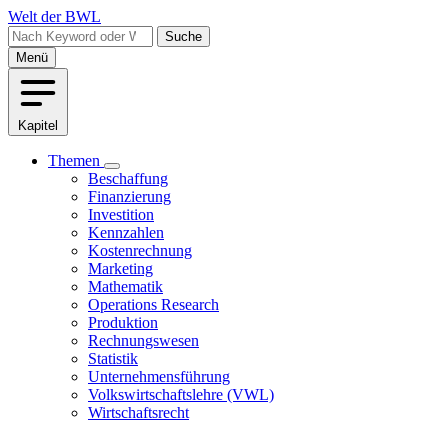
Direkt
Welt der BWL
zum
Suche
Inhalt
Menü
Kapitel
Themen
Unternavigation
Beschaffung
Haupt
von
Finanzierung
Themen
Investition
Kennzahlen
Kostenrechnung
Marketing
Mathematik
Operations Research
Produktion
Rechnungswesen
Statistik
Unternehmensführung
Volkswirtschaftslehre (VWL)
Wirtschaftsrecht