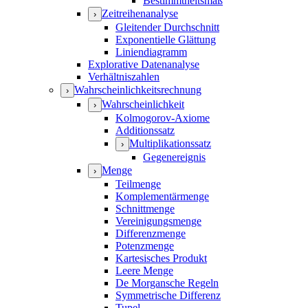
Bestimmtheitsmaß
Zeitreihenanalyse
›
Gleitender Durchschnitt
Exponentielle Glättung
Liniendiagramm
Explorative Datenanalyse
Verhältniszahlen
Wahrscheinlichkeitsrechnung
›
Wahrscheinlichkeit
›
Kolmogorov-Axiome
Additionssatz
Multiplikationssatz
›
Gegenereignis
Menge
›
Teilmenge
Komplementärmenge
Schnittmenge
Vereinigungsmenge
Differenzmenge
Potenzmenge
Kartesisches Produkt
Leere Menge
De Morgansche Regeln
Symmetrische Differenz
Tupel