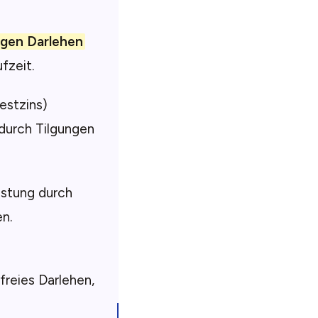
igen Darlehen
fzeit.
estzins)
 durch Tilgungen
astung durch
en.
sfreies Darlehen,