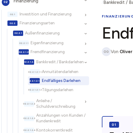
Finanzierung
›
Bankkredit / B
Investition und Finanzierung
›
FINANZIERUN
Finanzierungsarten
›
Endf
Außenfinanzierung
›
Eigenfinanzierung
›
Von
Oliver
Fremdfinanzierung
OG
›
Bankkredit / Bankdarlehen
›
Annuitätendarlehen
Endfälliges Darlehen
Tilgungsdarlehen
Anleihe /
›
Schuldverschreibung
Anzahlungen von Kunden /
Kundenkredit
Kontokorrentkredit