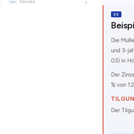
Derivate
›
Beispi
Die Müll
und 3-jä
03) in H
Der Zins
% von 1.
TILGU
Der Tilgu