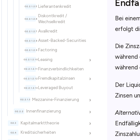
Endfäl
Lieferantenkredit
Diskontkredit /
Bei eine
Wechselkredit
erfolgt d
Avalkredit
Asset-Backed-Securities
Die Zins
Factoring
während d
Leasing
›
während d
Finanzverbindlichkeiten
Fremdkapitalzinsen
›
Der Liqui
Leveraged Buyout
Zinsen un
Mezzanine-Finanzierung
›
Innenfinanzierung
›
Alternati
Endfällig
Kapitalmarkttheorie
›
Kreditsicherheiten
›
Zinszahlu