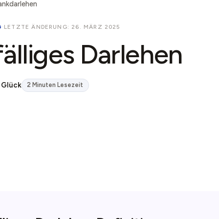
ankdarlehen
G
·
LETZTE ÄNDERUNG: 26. MÄRZ 2025
älliges Darlehen
 Glück
2 Minuten Lesezeit