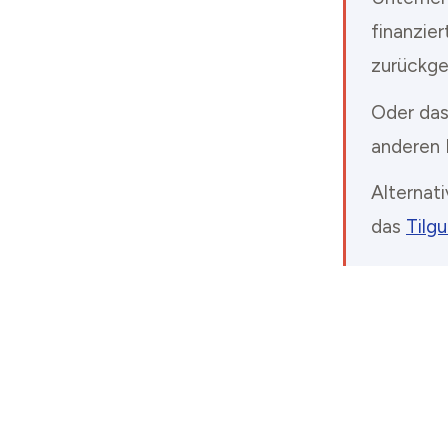
finanzier
zurückgez
Oder das
anderen 
Alternat
das
Tilg