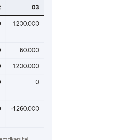
2
03
0
1.200.000
0
60.000
0
1.200.000
0
0
0
-1.260.000
remdkapital