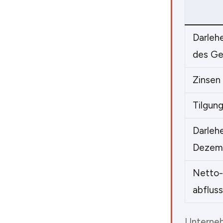
Darleh
des Ge
Zinsen
Tilgun
Darleh
Dezemb
Netto-L
abflus
Unterneh