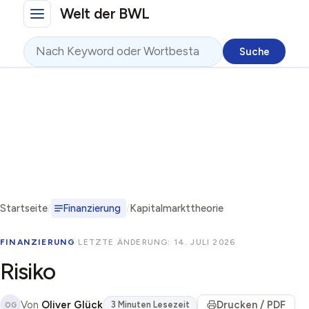
Direkt zum Inhalt
Welt der BWL
Suche
Startseite
Finanzierung
Kapitalmarkttheorie
FINANZIERUNG
·
LETZTE ÄNDERUNG: 14. JULI 2026
Risiko
Von
Oliver Glück
Drucken / PDF
3 Minuten Lesezeit
OG