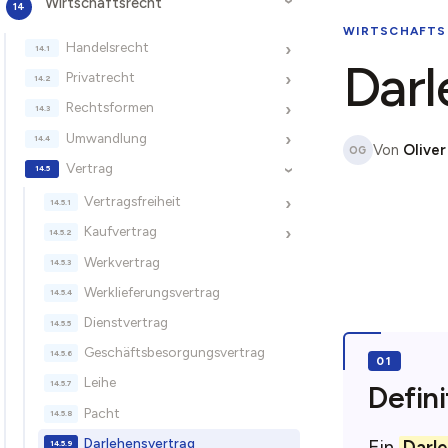
Wirtschaftsrecht
›
WIRTSCHAFTS
Handelsrecht
›
Darl
Privatrecht
›
Rechtsformen
›
Umwandlung
›
Von
Oliver
OG
Vertrag
›
Vertragsfreiheit
›
Kaufvertrag
›
Werkvertrag
Werklieferungsvertrag
Dienstvertrag
Geschäftsbesorgungsvertrag
Leihe
Defini
Pacht
Darlehensvertrag
Ein
Darl