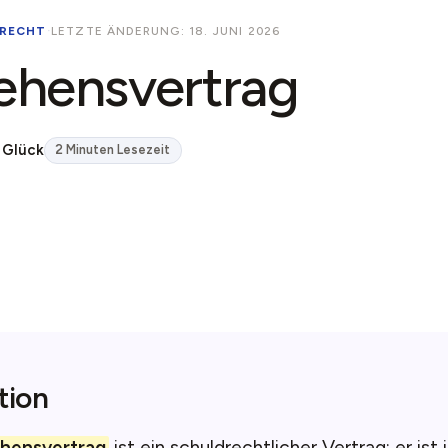
RECHT
·
LETZTE ÄNDERUNG: 18. JUNI 2026
ehensvertrag
 Glück
2 Minuten Lesezeit
tion
ehensvertrag
ist ein schuldrechtlicher Vertrag; er ist