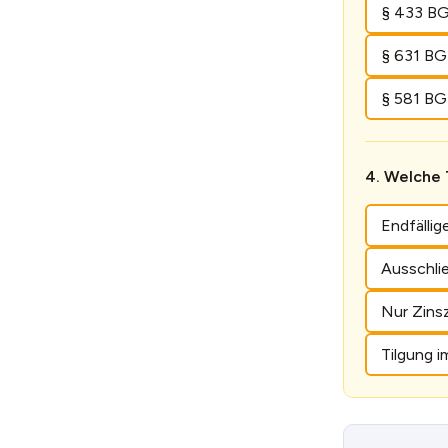
§ 433 B
§ 631 B
§ 581 B
Welche T
Endfälli
Ausschli
Nur Zinsz
Tilgung 