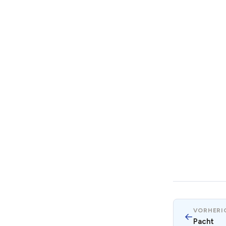
VORHERIG
←
Pacht