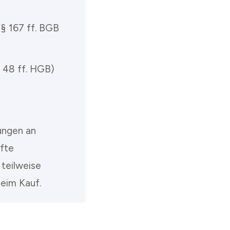
§§ 167 ff. BGB
§ 48 ff. HGB)
ungen an
efte
 teilweise
eim Kauf.