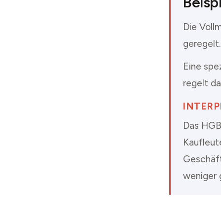
Beispi
Die Vollm
geregelt.
Eine spez
regelt d
INTER
Das HGB 
Kaufleut
Geschäft
weniger 