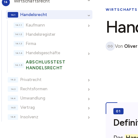
Wirtschaftsrecht
›
WIRTSCHAFTS
Handelsrecht
›
Hand
Kaufmann
›
Handelsregister
Firma
Von
Oliver
OG
Handelsgeschäfte
›
ABSCHLUSSTEST
HANDELSRECHT
Privatrecht
›
Rechtsformen
›
Umwandlung
›
Vertrag
›
Insolvenz
›
Defini
Das
Hand