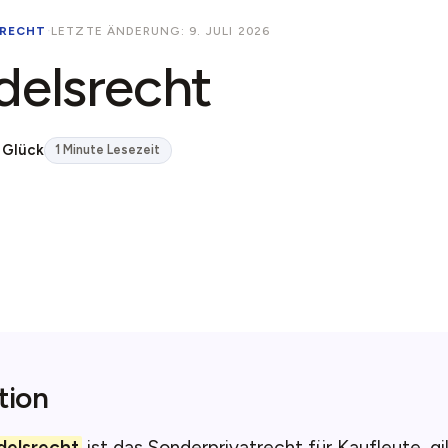
RECHT
·
LETZTE ÄNDERUNG: 9. JULI 2026
elsrecht
 Glück
1 Minute Lesezeit
tion
elsrecht
ist das Sonderprivatrecht für Kaufleute, gil