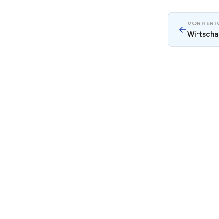
VORHERIG
←
Wirtscha