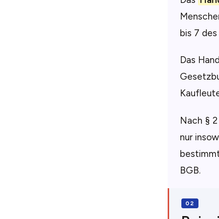
Menschen
bis 7 de
Das Hande
Gesetzbu
Kaufleute
Nach § 2
nur inso
bestimmt 
BGB.