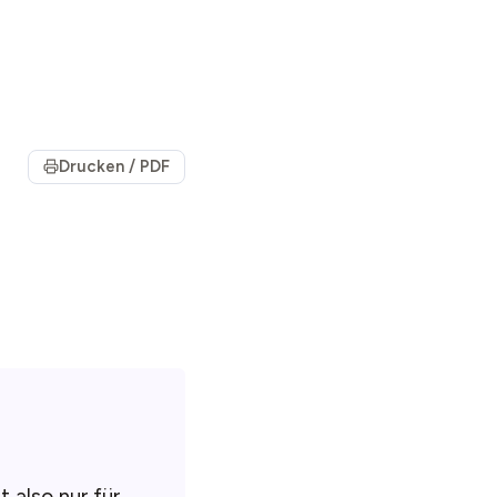
Drucken / PDF
t also nur für