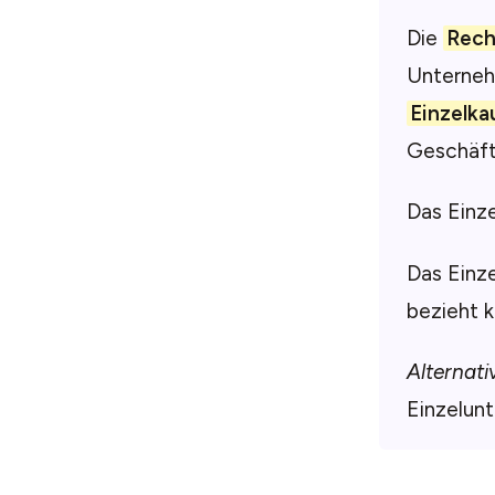
Die
Rech
Unterneh
Einzelk
Geschäft
Das Einz
Das Einze
bezieht 
Alternati
Einzelun