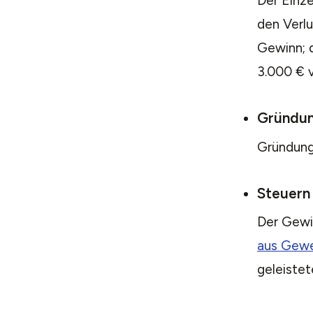
Der Einz
den Verlu
Gewinn; d
3.000 € 
Gründu
Gründung
Steuern
Der Gewi
aus Gewe
geleiste