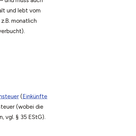
 — und muss auch
alt und lebt vom
 z.B. monatlich
erbucht).
nsteuer
(
Einkünfte
steuer (wobei die
 vgl. § 35 EStG).