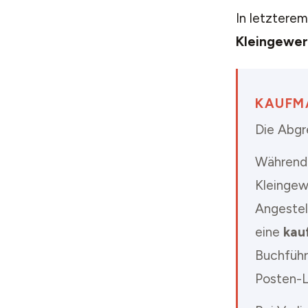
In letzterem
Kleingewer
KAUFM
Die Abgre
Während 
Kleingew
Angestel
eine
kau
Buchführ
Posten-Li