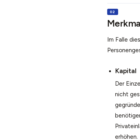
Merkma
Im Falle die
Personengese
Kapital
Der Einze
nicht ges
gegründet
benötigen
Privatein
erhöhen.