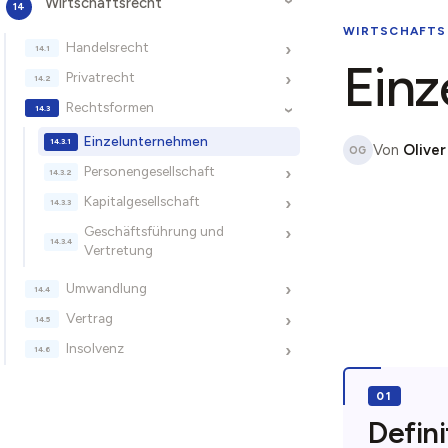
Wirtschaftsrecht
›
WIRTSCHAFTS
Handelsrecht
›
Ein
Privatrecht
›
Rechtsformen
›
Einzelunternehmen
Von
Oliver
OG
Personengesellschaft
›
Kapitalgesellschaft
›
Geschäftsführung und
›
Vertretung
Umwandlung
›
Vertrag
›
Insolvenz
›
Defini