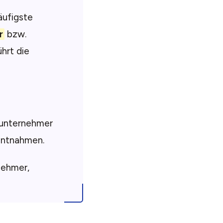
äufigste
r
bzw.
hrt die
elunternehmer
Entnahmen.
nehmer,