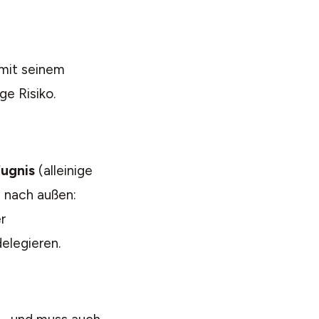
mit seinem
ge Risiko.
ugnis
(alleinige
 nach außen:
r
elegieren.