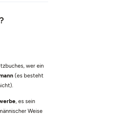
?
tzbuches, wer ein
fmann
(es besteht
icht).
werbe
, es sein
männischer Weise