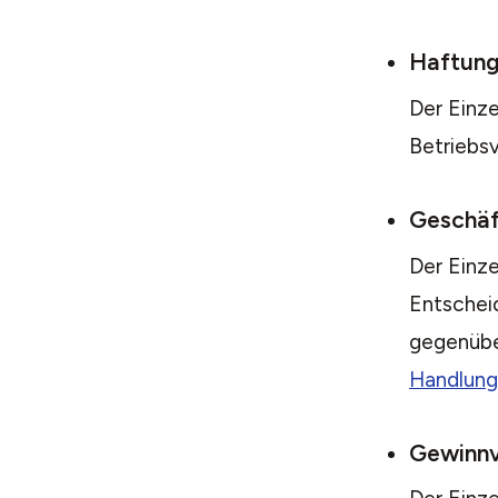
Haftun
Der Einz
Betriebsv
Geschäf
Der Einze
Entschei
gegenüber
Handlung
Gewinnv