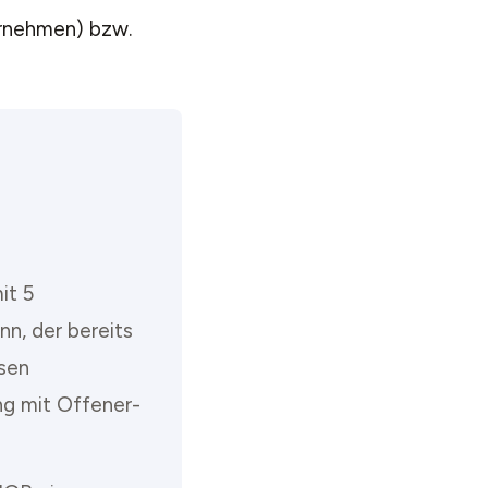
rnehmen) bzw.
it 5
n, der bereits
sen
g mit Offener-