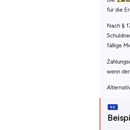
für die E
Nach § 17
Schuldner
fällige M
Zahlungsu
wenn der 
Alternati
Beispi