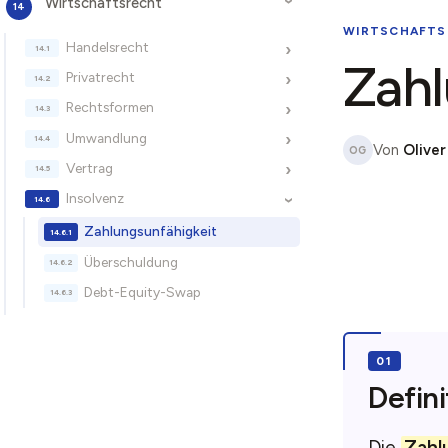
Wirtschaftsrecht
›
WIRTSCHAFTS
Handelsrecht
›
Zahl
Privatrecht
›
Rechtsformen
›
Umwandlung
›
Von
Oliver
OG
Vertrag
›
Insolvenz
›
Zahlungsunfähigkeit
Überschuldung
Debt-Equity-Swap
Defini
Die
Zahl