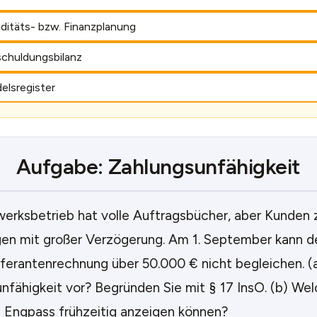
iditäts- bzw. Finanzplanung
schuldungsbilanz
elsregister
Aufgabe: Zahlungsunfähigkeit
erksbetrieb hat volle Auftragsbücher, aber Kunden z
n mit großer Verzögerung. Am 1. September kann de
ieferantenrechnung über 50.000 € nicht begleichen. (
nfähigkeit vor? Begründen Sie mit § 17 InsO. (b) We
 Engpass frühzeitig anzeigen können?