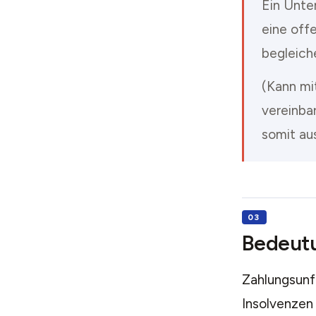
Ein Unte
eine off
begleich
(Kann mi
vereinbar
somit aus
Bedeut
Zahlungsunfä
Insolvenzen