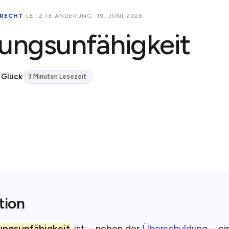
RECHT
·
LETZTE ÄNDERUNG: 19. JUNI 2026
ungsunfähigkeit
 Glück
3 Minuten Lesezeit
tion
ungsunfähigkeit
ist – neben der
Überschuldung
– ei