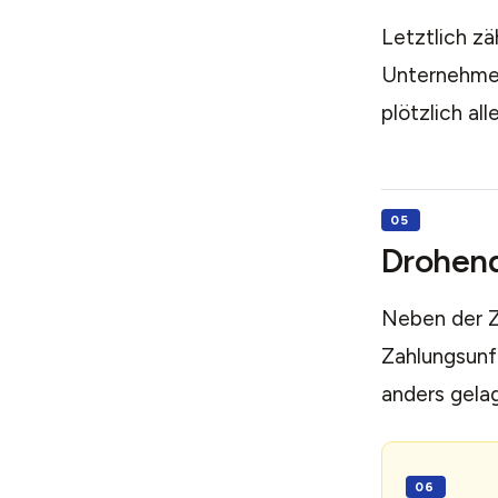
Letztlich zäh
Unternehmen
plötzlich all
Drohend
Neben der Z
Zahlungsunfä
anders gela