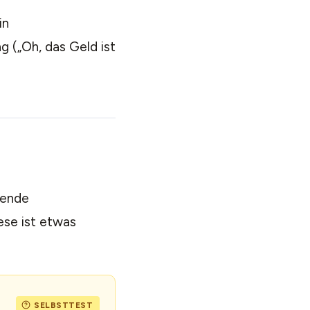
in
 („Oh, das Geld ist
hende
ese ist etwas