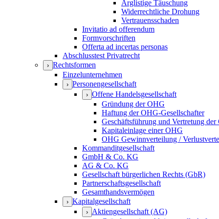
Arglistige Täuschung
Widerrechtliche Drohung
Vertrauensschaden
Invitatio ad offerendum
Formvorschriften
Offerta ad incertas personas
Abschlusstest Privatrecht
Rechtsformen
›
Einzelunternehmen
Personengesellschaft
›
Offene Handelsgesellschaft
›
Gründung der OHG
Haftung der OHG-Gesellschafter
Geschäftsführung und Vertretung de
Kapitaleinlage einer OHG
OHG Gewinnverteilung / Verlustverte
Kommanditgesellschaft
GmbH & Co. KG
AG & Co. KG
Gesellschaft bürgerlichen Rechts (GbR)
Partnerschaftsgesellschaft
Gesamthandsvermögen
Kapitalgesellschaft
›
Aktiengesellschaft (AG)
›