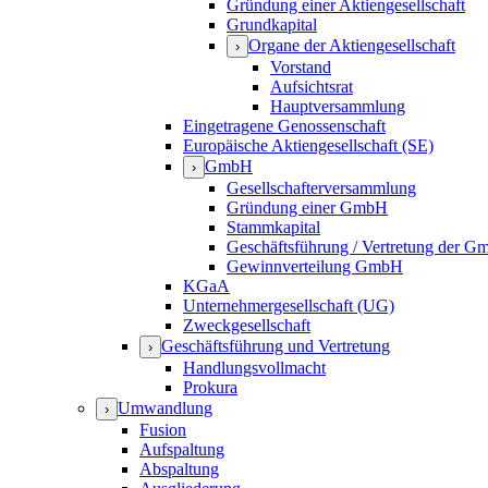
Gründung einer Aktiengesellschaft
Grundkapital
Organe der Aktiengesellschaft
›
Vorstand
Aufsichtsrat
Hauptversammlung
Eingetragene Genossenschaft
Europäische Aktiengesellschaft (SE)
GmbH
›
Gesellschafterversammlung
Gründung einer GmbH
Stammkapital
Geschäftsführung / Vertretung der 
Gewinnverteilung GmbH
KGaA
Unternehmergesellschaft (UG)
Zweckgesellschaft
Geschäftsführung und Vertretung
›
Handlungsvollmacht
Prokura
Umwandlung
›
Fusion
Aufspaltung
Abspaltung