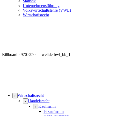
Statistik
Unternehmensführung
Volkswirtschaftslehre (VWL)
Wirtschaftsrecht
Billboard · 970×250 — weltderbwl_bb_1
Wirtschaftsrecht
›
Handelsrecht
›
Kaufmann
›
Istkaufmann