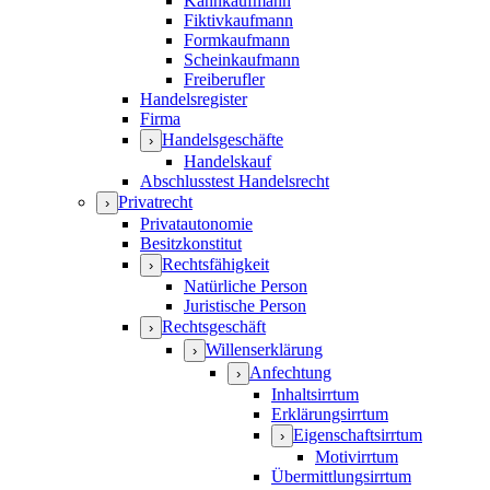
Kannkaufmann
Fiktivkaufmann
Formkaufmann
Scheinkaufmann
Freiberufler
Handelsregister
Firma
Handelsgeschäfte
›
Handelskauf
Abschlusstest Handelsrecht
Privatrecht
›
Privatautonomie
Besitzkonstitut
Rechtsfähigkeit
›
Natürliche Person
Juristische Person
Rechtsgeschäft
›
Willenserklärung
›
Anfechtung
›
Inhaltsirrtum
Erklärungsirrtum
Eigenschaftsirrtum
›
Motivirrtum
Übermittlungsirrtum