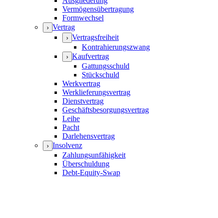
Ausgliederung
Vermögensübertragung
Formwechsel
Vertrag
›
Vertragsfreiheit
›
Kontrahierungszwang
Kaufvertrag
›
Gattungsschuld
Stückschuld
Werkvertrag
Werklieferungsvertrag
Dienstvertrag
Geschäftsbesorgungsvertrag
Leihe
Pacht
Darlehensvertrag
Insolvenz
›
Zahlungsunfähigkeit
Überschuldung
Debt-Equity-Swap