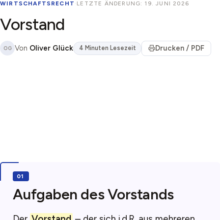
WIRTSCHAFTSRECHT
·
LETZTE ÄNDERUNG: 19. JUNI 2026
Vorstand
Von
Oliver Glück
Drucken / PDF
4 Minuten Lesezeit
OG
Aufgaben des Vorstands
Der
Vorstand
– der sich i.d.R. aus mehreren