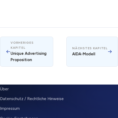
VORHERIGES
KAPITEL
NÄCHSTES KAPITEL
←
→
Unique Advertising
AIDA-Modell
Proposition
SUBMENU
Über
Datenschutz / Rechtliche Hinweise
Impressum