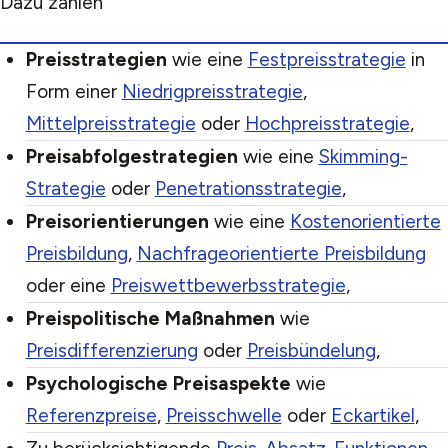
Dazu zählen
Preisstrategien
wie eine
Festpreisstrategie
in
Form einer
Niedrigpreisstrategie
,
Mittelpreisstrategie
oder
Hochpreisstrategie
,
Preisabfolgestrategien
wie eine
Skimming-
Strategie
oder
Penetrationsstrategie
,
Preisorientierungen
wie eine
Kostenorientierte
Preisbildung
,
Nachfrageorientierte Preisbildung
oder eine
Preiswettbewerbsstrategie
,
Preispolitische Maßnahmen
wie
Preisdifferenzierung
oder
Preisbündelung
,
Psychologische Preisaspekte
wie
Referenzpreise
,
Preisschwelle
oder
Eckartikel
,