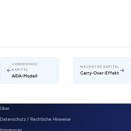
VORHERIGES
NÄCHSTES KAPITEL
←
→
KAPITEL
Carry-Over-Effekt
AIDA-Modell
SUBMENU
Über
Datenschutz / Rechtliche Hinweise
Impressum