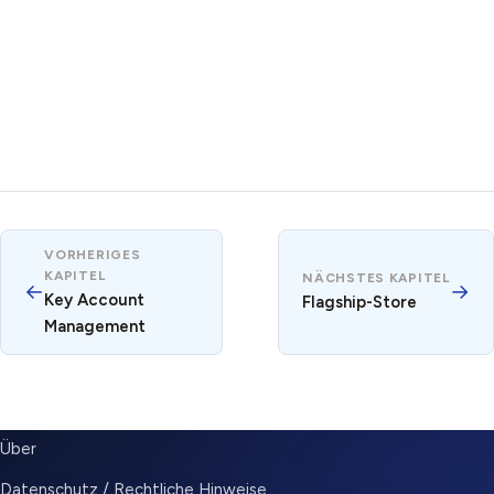
VORHERIGES
KAPITEL
NÄCHSTES KAPITEL
←
→
Key Account
Flagship-Store
Management
SUBMENU
Über
Datenschutz / Rechtliche Hinweise